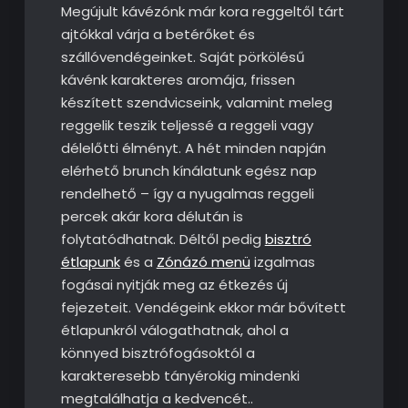
Megújult kávézónk már kora reggeltől tárt
ajtókkal várja a betérőket és
szállóvendégeinket. Saját pörkölésű
kávénk karakteres aromája, frissen
készített szendvicseink, valamint meleg
reggelik teszik teljessé a reggeli vagy
délelőtti élményt. A hét minden napján
elérhető brunch kínálatunk egész nap
rendelhető – így a nyugalmas reggeli
percek akár kora délután is
folytatódhatnak. Déltől pedig
bisztró
étlapunk
és a
Zónázó menü
izgalmas
fogásai nyitják meg az étkezés új
fejezeteit. Vendégeink ekkor már bővített
étlapunkról válogathatnak, ahol a
könnyed bisztrófogásoktól a
karakteresebb tányérokig mindenki
megtalálhatja a kedvencét..