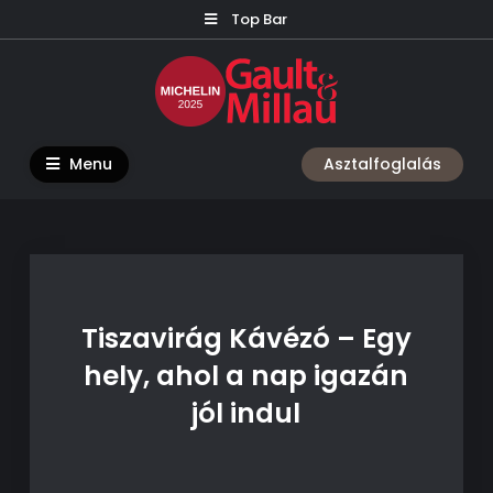
Skip
Top Bar
to
content
Menu
Asztalfoglalás
Tiszavirág Kávézó – Egy
hely, ahol a nap igazán
jól indul