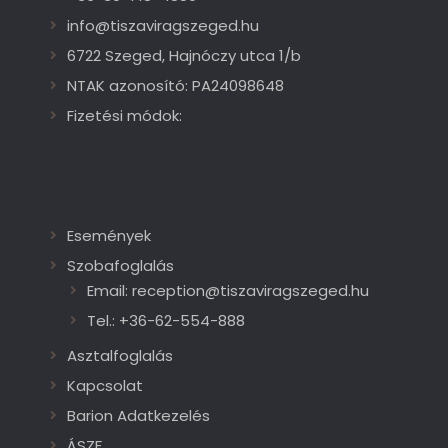
info@tiszaviragszeged.hu
6722 Szeged, Hajnóczy utca 1/b
NTAK azonosító: PA24098648
Fizetési módok:
Események
Szobafoglalás
Email: reception@tiszaviragszeged.hu
Tel.: +36-62-554-888
Asztalfoglalás
Kapcsolat
Barion Adatkezelés
ÁSZF