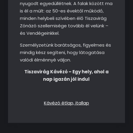
nyugodt egyedüllétnek. A falak között ma
is él a múlt: az 50-es évektől működő,
minden helybeli szívében élő Tiszavirág
Zónázó szellemisége tovább él velünk –
és Vendégeinkkel.
Személyzetünk barátságos, figyelmes és
mindig kész segíteni, hogy látogatása
valódi élménnyé váljon.
Tiszavirág Kávézó – Egy hely, ahol a
nap igazán jól indul
Kávézó étlap, itallap