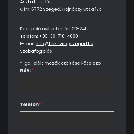
Asztalfoglalás
Cím: 6772 Szeged, Hajnóczy utca 1/b
Recepció nyitvatartás: 00-24h
Telefon: +36-30-718-4889
E-mail:
info@tiszaviragszeged.hu
Szobafoglalás
*-gal jelölt mezők kitöltése kötelező
Név:
*
Telefon:
*