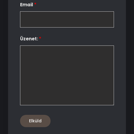
Email
*
Üzenet:
*