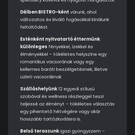
Délben BISTRO-ként
várunk, ahol
változatos és kiváló fogásokkal kínálunk
feltöltődést.
Esténként nyitvatartó éttermünk
különleges
fényekkel, ízekkel és
élményekkel – tökéletes helyszíne egy
romantikus vacsorának vagy egy
kellemes baráti beszélgetésnek, illetve
üzleti vacsoráknak
Szálláshelyünk
12 egyedi stílusú
szobával és wellness részleggel teszi
teljessé az élményt – tökéletes választás
egy pihentető hétvégére vagy akár
hosszabb tartózkodásra is.
Belső teraszunk
igazi gyöngyszem –