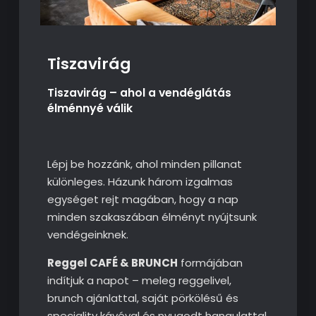
Tiszavirág
Tiszavirág – ahol a vendéglátás
élménnyé válik
Lépj be hozzánk, ahol minden pillanat
különleges. Házunk három izgalmas
egységet rejt magában, hogy a nap
minden szakaszában élményt nyújtsunk
vendégeinknek.
Reggel CAFÉ & BRUNCH
formájában
indítjuk a napot – meleg reggelivel,
brunch ajánlattal, saját pörkölésű és
speciality kávéval és nyugodt hangulattal.